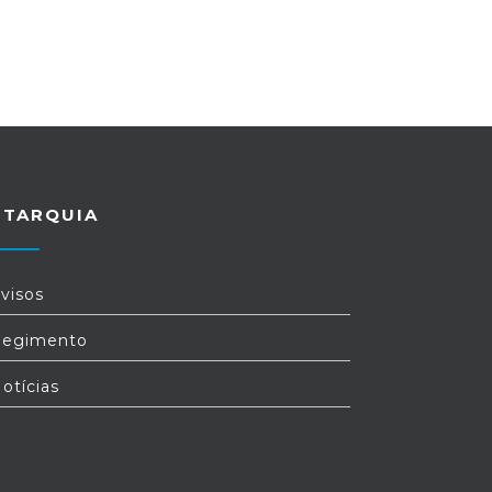
UTARQUIA
visos
egimento
otícias