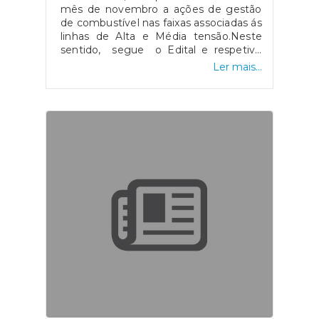
mês de novembro a ações de gestão
de combustível nas faixas associadas ás
linhas de Alta e Média tensão.Neste
sentido, segue o Edital e respetivo
Mapa, que pode ser consultado no Link
Ler mais...
abaixo.https://zw2qm5.s.cld.pt