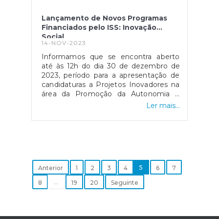
Lançamento de Novos Programas
Financiados pelo ISS: Inovação
Social
14-NOV-2023
Informamos que se encontra aberto
até às 12h do dia 30 de dezembro de
2023, período para a apresentação de
candidaturas a Projetos Inovadores na
área da Promoção da Autonomia e
Independência de Idosos e
Ler mais...
Envelhecimento Ativo e Saudável. A
linha de apoio a estes projetos é
assegurada pelo ISS, I.P., podendo ser
beneficiárias as IPSS ou Entidades
Equiparadas, assim como Entidades da
Economia Social, sem fins lucrativos,
que tenham tido candidatura aprovada
5
Anterior
1
2
3
4
6
7
pela Estrutura de Missão Portugal
...
8
19
20
Seguinte
Inovação Social (EMPIS) e que
respeitem as condições específicas
mencionadas no respetivo aviso de
abertura, o qual pode ser consultado na