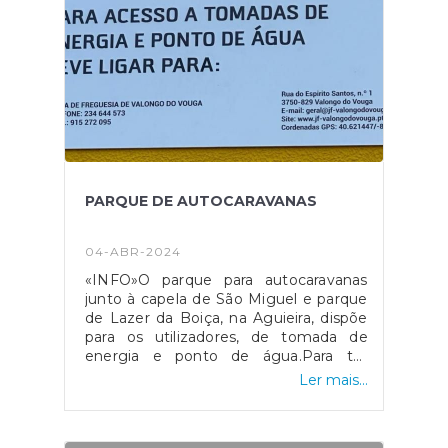
PARQUE DE AUTOCARAVANAS
04-ABR-2024
«INFO»O parque para autocaravanas
junto à capela de São Miguel e parque
de Lazer da Boiça, na Aguieira, dispõe
para os utilizadores, de tomada de
energia e ponto de água.Para ter
acesso deve contatar a Junta de
Ler mais...
Freguesia de Valongo do Vouga.