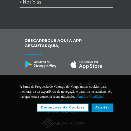
Notícias
DESCARREGUE AQUI A APP
GESAUTARQUIA,
© 2026 Junta de Freguesia de Valongo do
A Junta de Freguesia de Valongo do Vouga utiliza cookies para
Vouga. Todos os direitos reservados |
Termos e
melhorar a sua experiência de navegação e para fins estatísticos. Ao
Condições
|
*
Chamada para a rede/móvel fixa
navegar está a consentir a sua utilização.
Termos e Condições
nacional
Definiçoes de Cookies
Aceitar
Desenvolvido por: