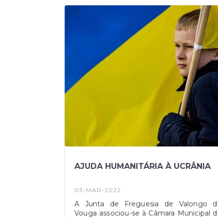
Vouga. Após a reposição da normalidad
do serviço, poderão existir alguma
variações de pressão e de caudal, qu
também poderão originar episódio
pontuais de turvação.
AJUDA HUMANITÁRIA À UCRÂNIA
03-MAR-2022
A Junta de Freguesia de Valongo d
Vouga associou-se à Câmara Municipal 