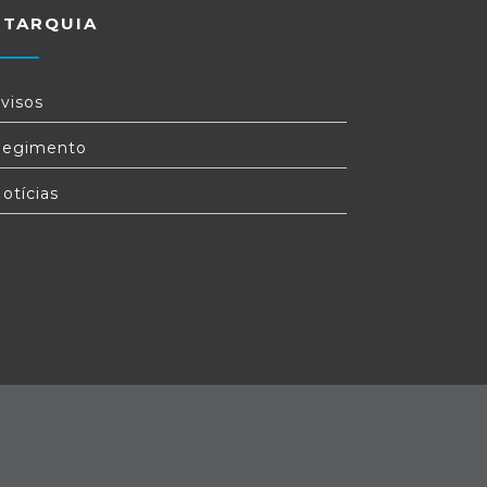
UTARQUIA
visos
egimento
otícias