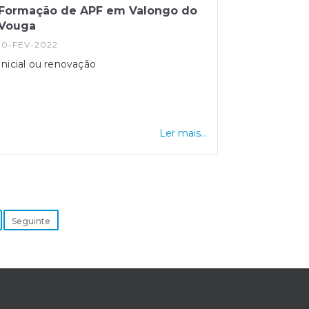
Formação de APF em Valongo do
Vouga
10-FEV-2022
Inicial ou renovação
Ler mais...
Seguinte