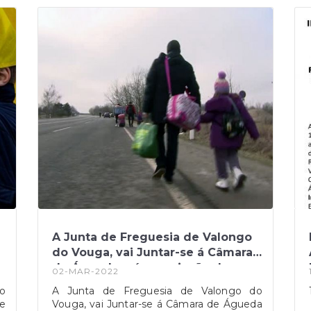
e
nomeadamente, com a redução do
s
número de médicos nas suas unidades de
e
saúde, por reforma.Esta preocupação dos
s
autarcas teve eco nos meios de
comunicação da região.
A Junta de Freguesia de Valongo
do Vouga, vai Juntar-se á Câmara
de Águeda e á associação de
02-MAR-2022
ucranianos no apoio a refugiados
o
A Junta de Freguesia de Valongo do
de
Vouga, vai Juntar-se á Câmara de Águeda