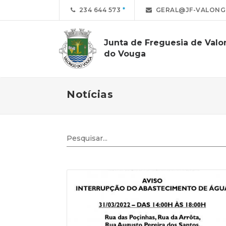
234 644 573
GERAL@JF-VALONG
Junta de Freguesia de Val
do Vouga
Notícias