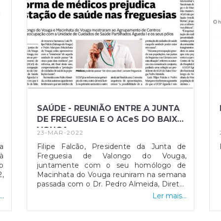
SAÚDE - REUNIÃO ENTRE A JUNTA
DE FREGUESIA E O ACeS DO BAIXO
VOUGA
23-MAR-2022
a
Filipe Falcão, Presidente da Junta de
à
Freguesia de Valongo do Vouga,
o
juntamente com o seu homólogo de
2,
Macinhata do Vouga reuniram na semana
as
passada com o Dr. Pedro Almeida, Diretor
os
do ACE'S do Baixo Vouga, porque estão
..
Ler mais...
a
preocupados com o serviço de saúde
o
prestado às suas populações,